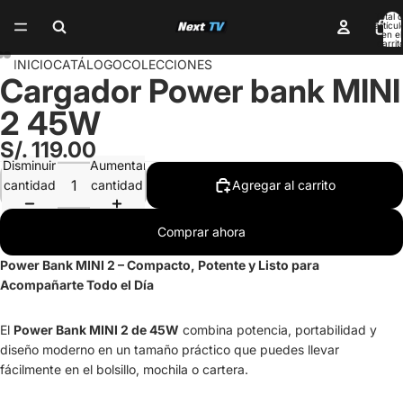
Total 
artícul
en el
carrit
0
INICIO
CATÁLOGO
COLECCIONES
Cargador Power bank MINI
2 45W
S/. 119.00
Disminuir
Aumentar
cantidad
cantidad
Agregar al carrito
Comprar ahora
Power Bank MINI 2 – Compacto, Potente y Listo para
Acompañarte Todo el Día
El
Power Bank MINI 2 de 45W
combina potencia, portabilidad y
diseño moderno en un tamaño práctico que puedes llevar
fácilmente en el bolsillo, mochila o cartera.